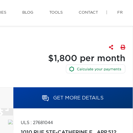
IES
BLOG
TOOLS
CONTACT
FR
$1,800 per month
GET MORE DETAILS
ULS : 27681044
1010 RUE STE-CATHERINE E., APP.512,