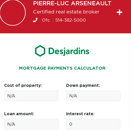
PIERRE-LUC
ARSENEAULT
Certified real estate broker
Ofc. :
514-382-5000
MORTGAGE PAYMENTS CALCULATOR
Cost of property:
Down payment:
Loan amount:
Interest rate: