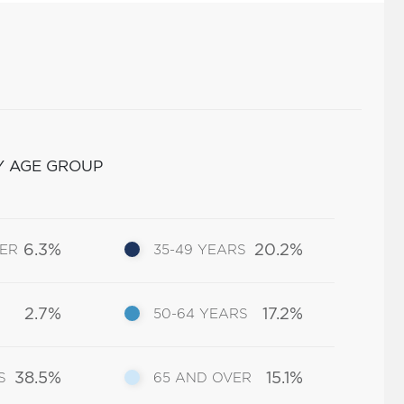
Y AGE GROUP
6.3%
20.2%
DER
35-49 YEARS
2.7%
17.2%
50-64 YEARS
38.5%
15.1%
S
65 AND OVER