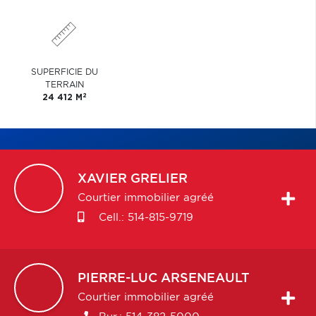
SUPERFICIE DU
TERRAIN
2
24 412 M
XAVIER
GRELIER
Courtier immobilier agréé
Cell.:
514-815-9719
PIERRE-LUC
ARSENEAULT
Courtier immobilier agréé