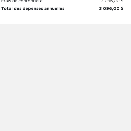
Frais de copropriété
3 096,00 $
Total des dépenses annuelles
3 096,00 $