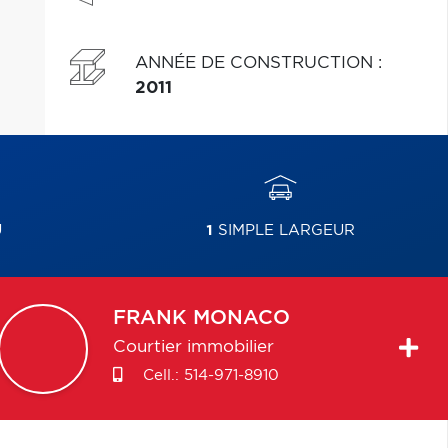
ANNÉE DE CONSTRUCTION
:
2011
U
1
SIMPLE LARGEUR
FRANK
MONACO
Courtier immobilier
Cell.:
514-971-8910