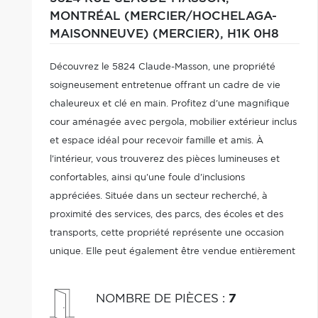
MONTRÉAL (MERCIER/HOCHELAGA-
MAISONNEUVE) (MERCIER),
H1K 0H8
Découvrez le 5824 Claude-Masson, une propriété
soigneusement entretenue offrant un cadre de vie
chaleureux et clé en main. Profitez d'une magnifique
cour aménagée avec pergola, mobilier extérieur inclus
et espace idéal pour recevoir famille et amis. À
l'intérieur, vous trouverez des pièces lumineuses et
confortables, ainsi qu'une foule d'inclusions
appréciées. Située dans un secteur recherché, à
proximité des services, des parcs, des écoles et des
transports, cette propriété représente une occasion
unique. Elle peut également être vendue entièrement
meublée selon entente entre les parties. Une visite
suffira pour vous charmer!
NOMBRE DE PIÈCES
:
7