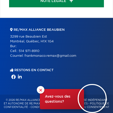
NOTE LÉGALE
RE/MAX ALLIANCE BEAUBIEN
3299 rue Beaubien Est
Montréal, Québec, H1X 1G4
Bur.:
Cell.:
514 971-8910
Courriel:
frankmonaco.remax@gmail.com
RESTONS EN CONTACT
×
Avez-vous des
© 2026 RE/MAX ALLIANCE & PRO-COMMERCIAL – FRANCHISÉ INDÉPENDANT
questions?
ET AUTONOME DE RE/MAX QUÉBEC – TOUS DROITS RÉSERVÉS -
POLITIQUE DE
CONFIDENTIALITÉ
-
CONDITIONS D'UTILISATION
-
GESTION DU CONSENTEMENT