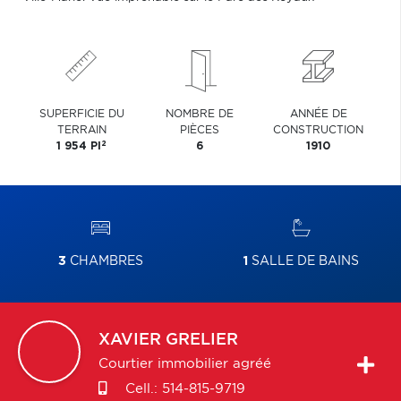
SUPERFICIE DU
NOMBRE DE
ANNÉE DE
TERRAIN
PIÈCES
CONSTRUCTION
2
1 954 PI
6
1910
3
CHAMBRES
1
SALLE DE BAINS
XAVIER
GRELIER
Courtier immobilier agréé
Cell.:
514-815-9719