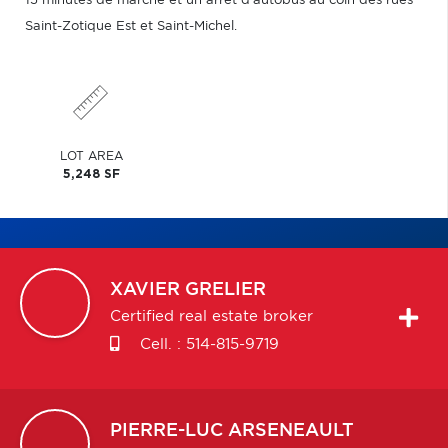
15 minutes de marche et un arrêt d'autobus au coin des rues
Saint-Zotique Est et Saint-Michel.
LOT AREA
5,248 SF
XAVIER
GRELIER
Certified real estate broker
Cell. :
514-815-9719
PIERRE-LUC
ARSENEAULT