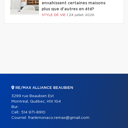
envahissent certaines maisons
plus que d'autres en été?
STYLE DE VIE
|
24 juillet 2026
RE/MAX ALLIANCE BEAUBIEN
3299 rue Beaubien Est
Montréal, Québec, H1X 1G4
Bur.:
Cell.:
514 971-8910
Courriel:
frankmonaco.remax@gmail.com