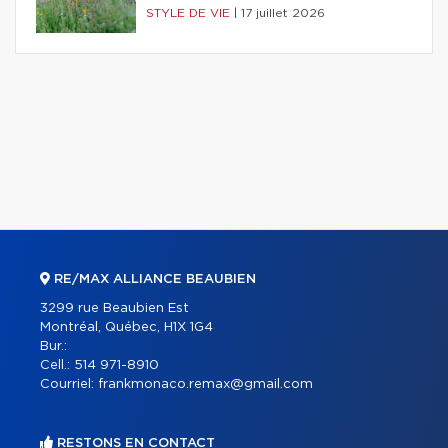
STYLE DE VIE
|
17 juillet 2026
RE/MAX ALLIANCE BEAUBIEN
3299 rue Beaubien Est
Montréal, Québec, H1X 1G4
Bur.:
Cell.:
514 971-8910
Courriel:
frankmonaco.remax@gmail.com
RESTONS EN CONTACT