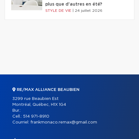
plus que d'autres en été?
STYLE DE VIE
|
24 juillet 2026
RE/MAX ALLIANCE BEAUBIEN
3299 rue Beaubien Est
Montréal, Québec, H1X 1G4
Bur.:
Cell.:
514 971-8910
Courriel:
frankmonaco.remax@gmail.com